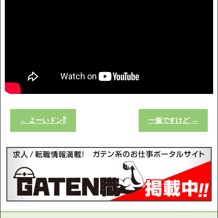
←
よーいドン⁇
一服ですけど
→