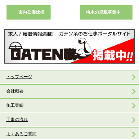
←
市内公園伐採
植木の里親募集中
→
トップページ
会社概要
施工実績
工事の流れ
よくあるご質問