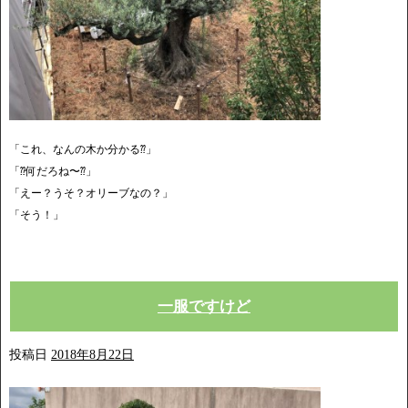
「これ、なんの木か分かる⁇」
「⁇何だろね〜⁇」
「えー？うそ？オリーブなの？」
「そう！」
一服ですけど
投稿日
2018年8月22日