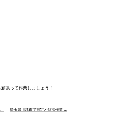
も頑張って作業しましょう！
。
埼玉県川越市で剪定と伐採作業
→