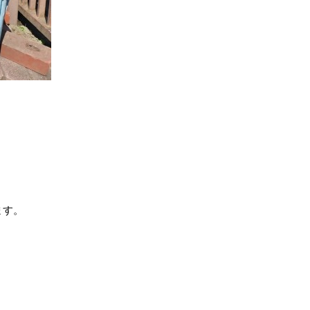
。
ます。